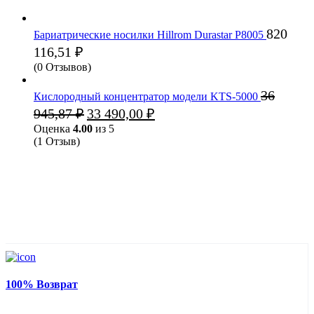
820
Бариатрические носилки Hillrom Durastar P8005
116,51
₽
(0 Отзывов)
36
Кислородный концентратор модели KTS-5000
Первоначальная
Текущая
945,87
₽
33 490,00
₽
цена
цена:
Оценка
4.00
из 5
составляла
33
(1 Отзыв)
36
490,00 ₽.
945,87 ₽.
100% Возврат