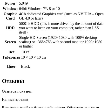
Power
5,049
Windows
64bit Windows 7*, 8 or 10
Graphic
4Gb dedicated Graphics card (such as NVIDIA – Open
Card
GL 4.0 or later)
500Gb HDD (this is more driven by the amount of data
HDD
you want to keep on your computer, rather than LSS
itself)
Single HD Screen (1920×1080 with 100% desktop
Screen
scaling) or 1366×768 with second monitor 1920×1080
or higher
Вес
10 кг
Габариты
10 × 10 × 10 см
Цвет
Black
Отзывы
Отзывов пока нет.
Написать отзыв
Ваш адрес email не будет опубликован.
Обязательные поля