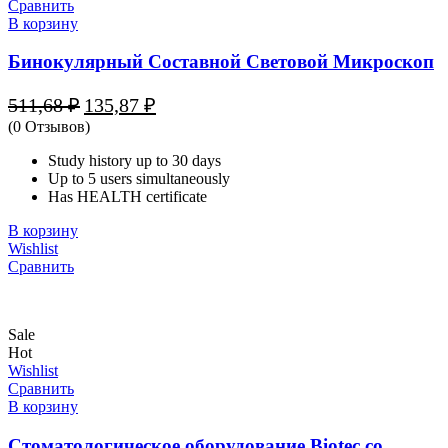
Сравнить
В корзину
Бинокулярный Составной Световой Микроскоп
Первоначальная
Текущая
511,68
₽
135,87
₽
цена
цена:
(0 Отзывов)
составляла
135,87 ₽.
511,68 ₽.
Study history up to 30 days
Up to 5 users simultaneously
Has HEALTH certificate
В корзину
Wishlist
Сравнить
Sale
Hot
Wishlist
Сравнить
В корзину
Стоматологическое оборудование Biotec со