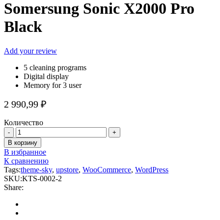
Somersung Sonic X2000 Pro
Black
Add your review
5 cleaning programs
Digital display
Memory for 3 user
2 990,99
₽
Количество
Somersung
Sonic
В корзину
X2000
В избранное
Pro
К сравнению
Black
Tags:
theme-sky
,
upstore
,
WooCommerce
,
WordPress
quantity
SKU:
KTS-0002-2
Share: