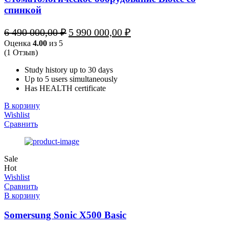
спинкой
Первоначальная
Текущая
6 490 000,00
₽
5 990 000,00
₽
цена
цена:
Оценка
4.00
из 5
составляла
5
(1 Отзыв)
6
990
490
000,00 ₽.
Study history up to 30 days
000,00 ₽.
Up to 5 users simultaneously
Has HEALTH certificate
В корзину
Wishlist
Сравнить
Sale
Hot
Wishlist
Сравнить
В корзину
Somersung Sonic X500 Basic