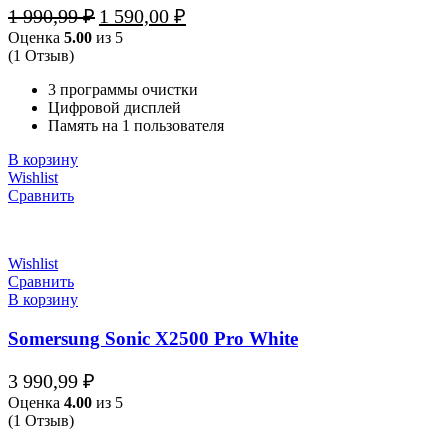
Первоначальная
Текущая
1 990,99
₽
1 590,00
₽
цена
цена:
Оценка
5.00
из 5
составляла
1
(1 Отзыв)
1
590,00 ₽.
990,99 ₽.
3 программы очистки
Цифровой дисплей
Память на 1 пользователя
В корзину
Wishlist
Сравнить
Wishlist
Сравнить
В корзину
Somersung Sonic X2500 Pro White
3 990,99
₽
Оценка
4.00
из 5
(1 Отзыв)