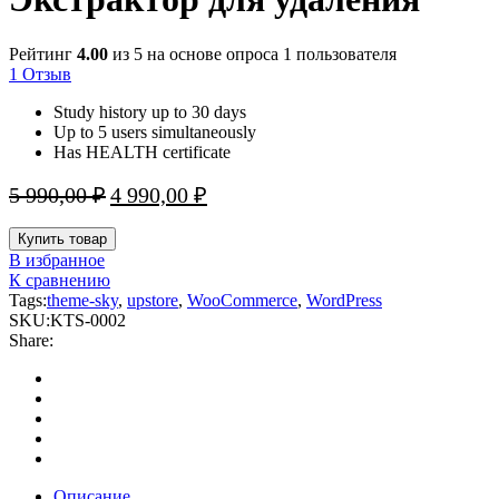
Рейтинг
4.00
из 5 на основе опроса
1
пользователя
1
Отзыв
Study history up to 30 days
Up to 5 users simultaneously
Has HEALTH certificate
Первоначальная
Текущая
5 990,00
₽
4 990,00
₽
цена
цена:
составляла
4
Купить товар
5
990,00 ₽.
В избранное
990,00 ₽.
К сравнению
Tags:
theme-sky
,
upstore
,
WooCommerce
,
WordPress
SKU:
KTS-0002
Share:
Описание