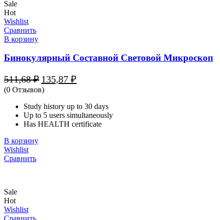
Sale
Hot
Wishlist
Сравнить
В корзину
Бинокулярный Составной Световой Микроскоп
Первоначальная
Текущая
511,68
₽
135,87
₽
цена
цена:
(0 Отзывов)
составляла
135,87 ₽.
511,68 ₽.
Study history up to 30 days
Up to 5 users simultaneously
Has HEALTH certificate
В корзину
Wishlist
Сравнить
Sale
Hot
Wishlist
Сравнить