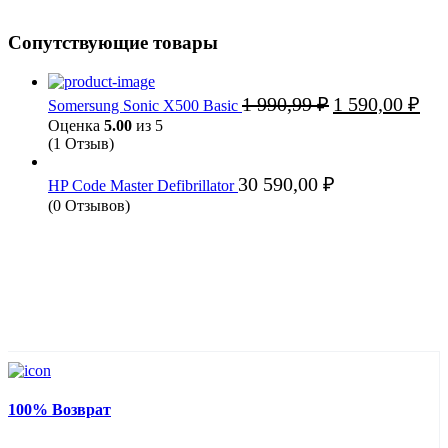
Сопутствующие товары
Первоначальная
Тек
1 990,99
₽
1 590,00
₽
Somersung Sonic X500 Basic
цена
цена
Оценка
5.00
из 5
составляла
1
(1 Отзыв)
1
590,
990,99 ₽.
30 590,00
₽
HP Code Master Defibrillator
(0 Отзывов)
100% Возврат