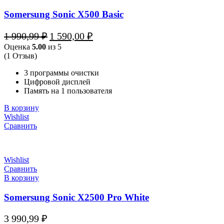
Somersung Sonic X500 Basic
Первоначальная
Текущая
1 990,99
₽
1 590,00
₽
цена
цена:
Оценка
5.00
из 5
составляла
1
(1 Отзыв)
1
590,00 ₽.
990,99 ₽.
3 программы очистки
Цифровой дисплей
Память на 1 пользователя
В корзину
Wishlist
Сравнить
Wishlist
Сравнить
В корзину
Somersung Sonic X2500 Pro White
3 990,99
₽