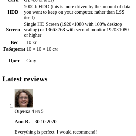
500Gb HDD (this is more driven by the amount of data
HDD
you want to keep on your computer, rather than LSS
itself)
Single HD Screen (1920×1080 with 100% desktop
Screen
scaling) or 1366×768 with second monitor 1920×1080
or higher
Вес
10 кг
Габариты
10 × 10 × 10 см
Цвет
Gray
Latest reviews
Оценка
4
из 5
Ann R.
–
30.10.2020
Everything is perfect. I would recommend!