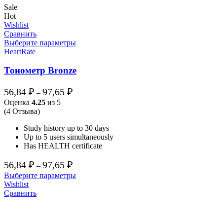
Sale
Hot
Wishlist
Сравнить
Выберите параметры
HeartRate
Тонометр Bronze
Диапазон
56,84
₽
97,65
₽
–
цен:
Оценка
4.25
из 5
56,84 ₽
(4 Отзыва)
–
Study history up to 30 days
97,65 ₽
Up to 5 users simultaneously
Has HEALTH certificate
Диапазон
56,84
₽
97,65
₽
–
цен:
Выберите параметры
56,84 ₽
Wishlist
–
Сравнить
97,65 ₽