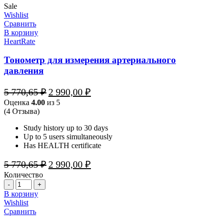
Sale
Wishlist
Сравнить
В корзину
HeartRate
Тонометр для измерения артериального
давления
Первоначальная
Текущая
5 770,65
₽
2 990,00
₽
цена
цена:
Оценка
4.00
из 5
составляла
2
(4 Отзыва)
5
990,00 ₽.
770,65 ₽.
Study history up to 30 days
Up to 5 users simultaneously
Has HEALTH certificate
Первоначальная
Текущая
5 770,65
₽
2 990,00
₽
цена
цена:
Количество
составляла
2
Количество
5
990,00 ₽.
В корзину
770,65 ₽.
Wishlist
Сравнить