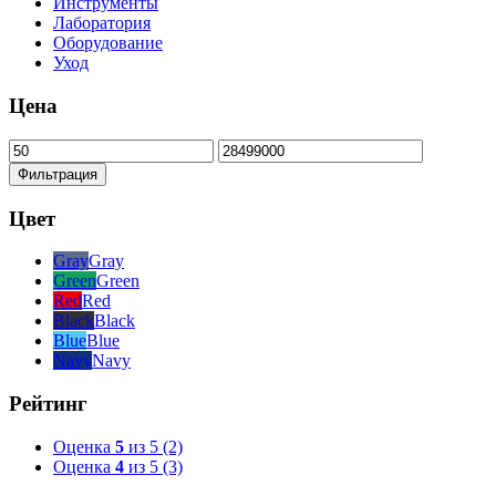
Инструменты
Лаборатория
Оборудование
Уход
Цена
Минимальная
Максимальная
цена
цена
Фильтрация
Цвет
Gray
Gray
Green
Green
Red
Red
Black
Black
Blue
Blue
Navy
Navy
Рейтинг
Оценка
5
из 5
(2)
Оценка
4
из 5
(3)