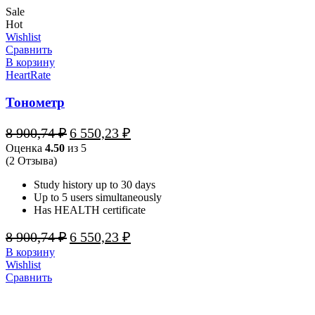
Sale
Hot
Wishlist
Сравнить
В корзину
HeartRate
Тонометр
Первоначальная
Текущая
8 900,74
₽
6 550,23
₽
цена
цена:
Оценка
4.50
из 5
составляла
6
(2 Отзыва)
8
550,23 ₽.
900,74 ₽.
Study history up to 30 days
Up to 5 users simultaneously
Has HEALTH certificate
Первоначальная
Текущая
8 900,74
₽
6 550,23
₽
цена
цена:
В корзину
составляла
6
Wishlist
8
550,23 ₽.
Сравнить
900,74 ₽.