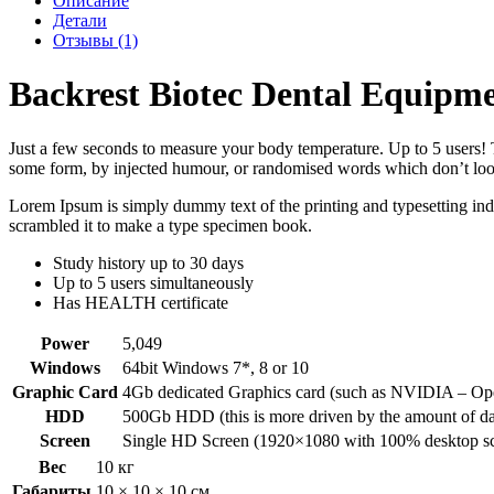
Описание
Детали
Отзывы (1)
Backrest Biotec Dental Equipm
Just a few seconds to measure your body temperature. Up to 5 users! T
some form, by injected humour, or randomised words which don’t look
Lorem Ipsum is simply dummy text of the printing and typesetting in
scrambled it to make a type specimen book.
Study history up to 30 days
Up to 5 users simultaneously
Has HEALTH certificate
Power
5,049
Windows
64bit Windows 7*, 8 or 10
Graphic Card
4Gb dedicated Graphics card (such as NVIDIA – Ope
HDD
500Gb HDD (this is more driven by the amount of dat
Screen
Single HD Screen (1920×1080 with 100% desktop sc
Вес
10 кг
Габариты
10 × 10 × 10 см