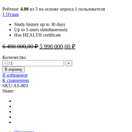
Рейтинг
4.00
из 5 на основе опроса
1
пользователя
1
Отзыв
Study history up to 30 days
Up to 5 users simultaneously
Has HEALTH certificate
Первоначальная
Текущая
6 490 000,00
₽
5 990 000,00
₽
цена
цена:
составляла
5
Количество
6
990
Стоматологическое
490
000,00 ₽.
оборудование
В корзину
000,00 ₽.
Biotec
В избранное
со
К сравнению
спинкой
SKU:
AS-003
quantity
Share: