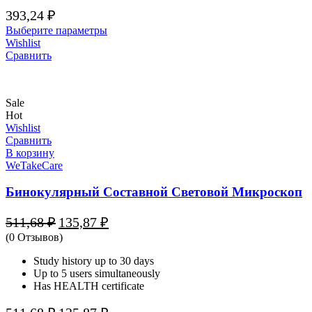
393,24
₽
Выберите параметры
Wishlist
Сравнить
Sale
Hot
Wishlist
Сравнить
В корзину
WeTakeCare
Бинокулярный Составной Световой Микроскоп
Первоначальная
Текущая
511,68
₽
135,87
₽
цена
цена:
(0 Отзывов)
составляла
135,87 ₽.
511,68 ₽.
Study history up to 30 days
Up to 5 users simultaneously
Has HEALTH certificate
Первоначальная
Текущая