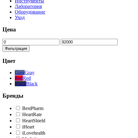
Инструменты
Лаборатория
Оборудование
Уход
Цена
Минимальная
Максимальная
цена
цена
Фильтрация
Цвет
Gray
Gray
Red
Red
Black
Black
Бренды
BestPharm
HeartRate
HeartShield
iHeart
iLovehealth