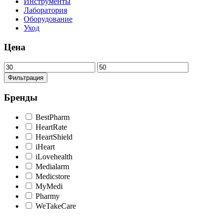
Инструменты
Лаборатория
Оборудование
Уход
Цена
Минимальная
Максимальная
цена
цена
Фильтрация
Бренды
BestPharm
HeartRate
HeartShield
iHeart
iLovehealth
Medialarm
Medicstore
MyMedi
Pharmy
WeTakeCare