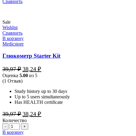
Сравнить
Sale
Wishlist
Сравнить
В корзину
Medicstore
Глюкометр Starter Kit
Первоначальная
Текущая
39,97
₽
38,24
₽
цена
цена:
Оценка
5.00
из 5
составляла
38,24 ₽.
(1 Отзыв)
39,97 ₽.
Study history up to 30 days
Up to 5 users simultaneously
Has HEALTH certificate
Первоначальная
Текущая
39,97
₽
38,24
₽
цена
цена:
Количество
составляла
38,24 ₽.
Количество
39,97 ₽.
В корзину