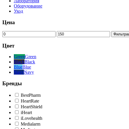
Лаборатория
Оборудование
Уход
Цена
Минимальная
Максимальная
Фильтра
цена
цена
Цвет
Green
Green
Black
Black
Blue
Blue
Navy
Navy
Бренды
BestPharm
HeartRate
HeartShield
iHeart
iLovehealth
Medialarm