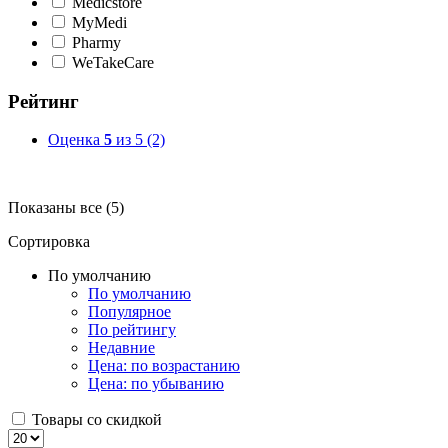
Medicstore
MyMedi
Pharmy
WeTakeCare
Рейтинг
Оценка
5
из 5
(2)
Показаны все (5)
Сортировка
По умолчанию
По умолчанию
Популярное
По рейтингу
Недавние
Цена: по возрастанию
Цена: по убыванию
Товары со скидкой