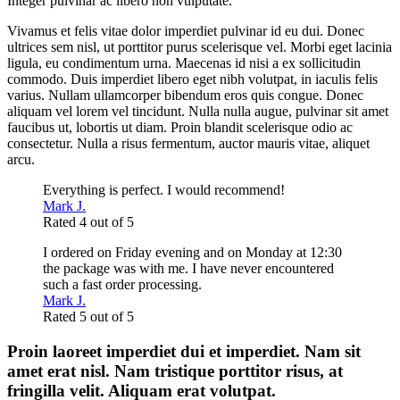
Integer pulvinar ac libero non vulputate.
Vivamus et felis vitae dolor imperdiet pulvinar id eu dui. Donec
ultrices sem nisl, ut porttitor purus scelerisque vel. Morbi eget lacinia
ligula, eu condimentum urna. Maecenas id nisi a ex sollicitudin
commodo. Duis imperdiet libero eget nibh volutpat, in iaculis felis
varius. Nullam ullamcorper bibendum eros quis congue. Donec
aliquam vel lorem vel tincidunt. Nulla nulla augue, pulvinar sit amet
faucibus ut, lobortis ut diam. Proin blandit scelerisque odio ac
consectetur. Nulla a risus fermentum, auctor mauris vitae, aliquet
arcu.
Everything is perfect. I would recommend!
Mark J.
Rated 4 out of 5
I ordered on Friday evening and on Monday at 12:30
the package was with me. I have never encountered
such a fast order processing.
Mark J.
Rated 5 out of 5
Proin laoreet imperdiet dui et imperdiet. Nam sit
amet erat nisl. Nam tristique porttitor risus, at
fringilla velit. Aliquam erat volutpat.