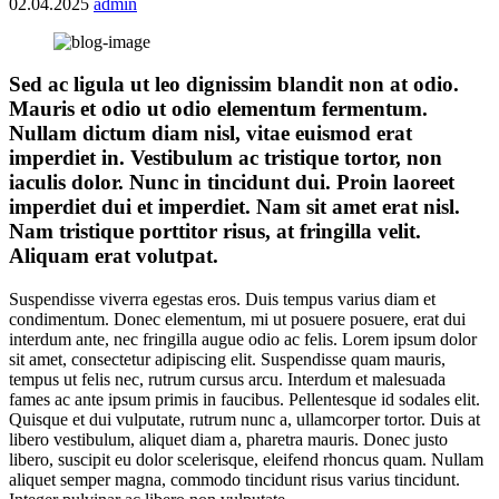
02.04.2025
admin
Sed ac ligula ut leo dignissim blandit non at odio.
Mauris et odio ut odio elementum fermentum.
Nullam dictum diam nisl, vitae euismod erat
imperdiet in. Vestibulum ac tristique tortor, non
iaculis dolor. Nunc in tincidunt dui. Proin laoreet
imperdiet dui et imperdiet. Nam sit amet erat nisl.
Nam tristique porttitor risus, at fringilla velit.
Aliquam erat volutpat.
Suspendisse viverra egestas eros. Duis tempus varius diam et
condimentum. Donec elementum, mi ut posuere posuere, erat dui
interdum ante, nec fringilla augue odio ac felis. Lorem ipsum dolor
sit amet, consectetur adipiscing elit. Suspendisse quam mauris,
tempus ut felis nec, rutrum cursus arcu. Interdum et malesuada
fames ac ante ipsum primis in faucibus. Pellentesque id sodales elit.
Quisque et dui vulputate, rutrum nunc a, ullamcorper tortor. Duis at
libero vestibulum, aliquet diam a, pharetra mauris. Donec justo
libero, suscipit eu dolor scelerisque, eleifend rhoncus quam. Nullam
aliquet semper magna, commodo tincidunt risus varius tincidunt.