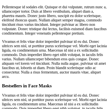
Pellentesque id sodales elit. Quisque et dui vulputate, rutrum nunc a,
ullamcorper tortor. Duis at libero vestibulum, aliquet diam a,
pharetra mauris. Donec justo libero, suscipit eu dolor scelerisque,
eleifend rhoncus quam. Nullam aliquet semper magna, commodo
tincidunt risus varius tincidunt. Integer pulvinar ac libero non
vulputate. Donec tristique dui lectus, facilisis euismod diam faucibus
condimentum. Integer venenatis pellentesque pretium.
Vivamus et felis vitae dolor imperdiet pulvinar id eu dui. Donec
ultrices sem nisl, ut porttitor purus scelerisque vel. Morbi eget lacinia
ligula, eu condimentum urna. Maecenas id nisi a ex sollicitudin
commodo. Duis imperdiet libero eget nibh volutpat, in iaculis felis
varius. Nullam ullamcorper bibendum eros quis congue. Donec
aliquam vel lorem vel tincidunt. Nulla nulla augue, pulvinar sit amet
faucibus ut, lobortis ut diam. Proin blandit scelerisque odio ac
consectetur. Nulla a risus fermentum, auctor mauris vitae, aliquet
arcu.
Bestsellers in Face Masks
Vivamus et felis vitae dolor imperdiet pulvinar id eu dui. Donec
ultrices sem nisl, ut porttitor purus scelerisque vel. Morbi eget lacinia
ligula, eu condimentum urna. Maecenas id nisi a ex sollicitudin
commodo. Duis imperdiet libero eget nibh volutpat, in iaculis felis