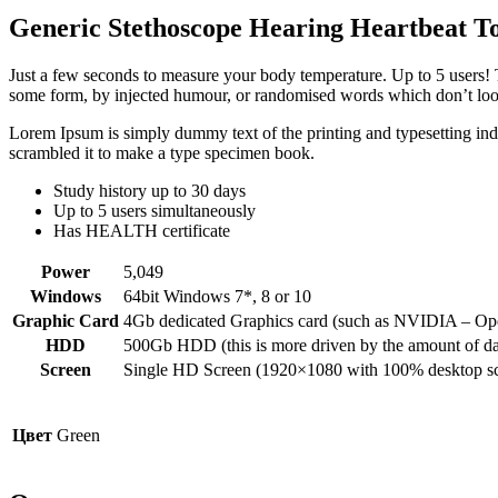
Generic Stethoscope Hearing Heartbeat T
Just a few seconds to measure your body temperature. Up to 5 users! T
some form, by injected humour, or randomised words which don’t look
Lorem Ipsum is simply dummy text of the printing and typesetting in
scrambled it to make a type specimen book.
Study history up to 30 days
Up to 5 users simultaneously
Has HEALTH certificate
Power
5,049
Windows
64bit Windows 7*, 8 or 10
Graphic Card
4Gb dedicated Graphics card (such as NVIDIA – Ope
HDD
500Gb HDD (this is more driven by the amount of dat
Screen
Single HD Screen (1920×1080 with 100% desktop sc
Цвет
Green