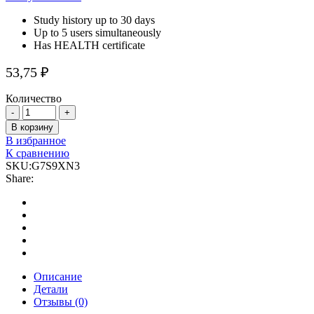
Study history up to 30 days
Up to 5 users simultaneously
Has HEALTH certificate
53,75
₽
Количество
Фонендоскоп
quantity
В корзину
В избранное
К сравнению
SKU:
G7S9XN3
Share:
Описание
Детали
Отзывы (0)