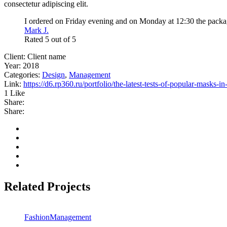
consectetur adipiscing elit.
I ordered on Friday evening and on Monday at 12:30 the packag
Mark J.
Rated 5 out of 5
Client:
Client name
Year:
2018
Categories:
Design
,
Management
Link:
https://d6.rp360.ru/portfolio/the-latest-tests-of-popular-masks-
1 Like
Share:
Share:
Related Projects
Fashion
Management