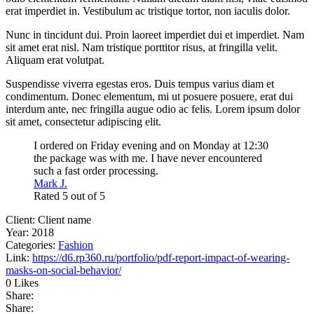
erat imperdiet in. Vestibulum ac tristique tortor, non iaculis dolor.
Nunc in tincidunt dui. Proin laoreet imperdiet dui et imperdiet. Nam
sit amet erat nisl. Nam tristique porttitor risus, at fringilla velit.
Aliquam erat volutpat.
Suspendisse viverra egestas eros. Duis tempus varius diam et
condimentum. Donec elementum, mi ut posuere posuere, erat dui
interdum ante, nec fringilla augue odio ac felis. Lorem ipsum dolor
sit amet, consectetur adipiscing elit.
I ordered on Friday evening and on Monday at 12:30
the package was with me. I have never encountered
such a fast order processing.
Mark J.
Rated 5 out of 5
Client:
Client name
Year:
2018
Categories:
Fashion
Link:
https://d6.rp360.ru/portfolio/pdf-report-impact-of-wearing-
masks-on-social-behavior/
0 Likes
Share:
Share: