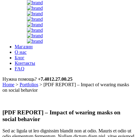
Магазин
О нас
Блог
Контакты
FAQ
Нужна помощь?
+7.4012.27.00.25
Home
>
Portfolios
>
[PDF REPORT] – Impact of wearing masks
on social behavior
[PDF REPORT] – Impact of wearing masks on
social behavior
Sed ac ligula ut leo dignissim blandit non at odio. Mauris et odio ut
odio elementum fermentum. Nullam dictum diam nisl, vitae euismod